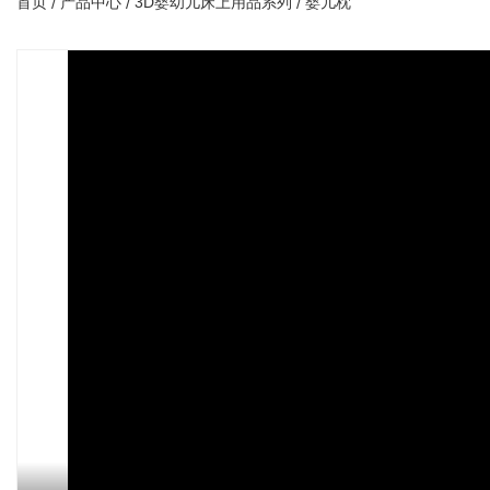
首页
产品中心
3D婴幼儿床上用品系列
婴儿枕
/
/
/