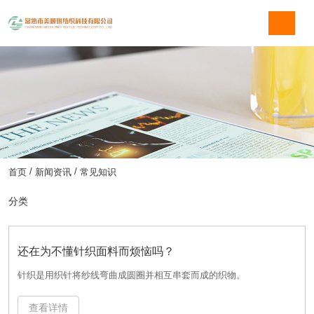
/
/
首页
新闻资讯
常见知识
分类
企业新闻
行业资讯
还在为不懂针织面料而烦恼吗？
针织是用织针将纱线弯曲成圆圈并相互串套而成的织物。
常见知识
还在为不懂针织面料而烦恼吗？
查看详情
针织是用织针将纱线弯曲成圆圈并相互串套而成的织物。
2022-10-24
查看详情