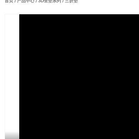
首页
产品中心
3D坐垫系列
三折垫
/
/
/