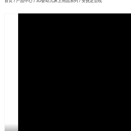
首页
产品中心
3D婴幼儿床上用品系列
安抚定型枕
/
/
/