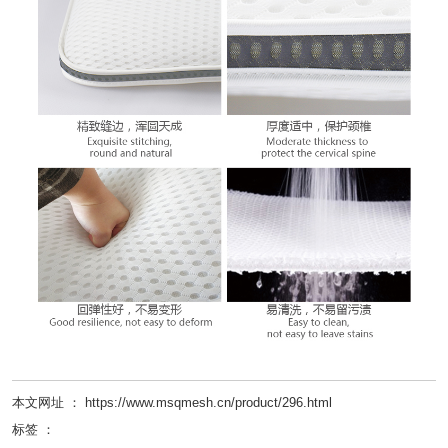
本文网址 ： https://www.msqmesh.cn/product/296.html
标签 ：