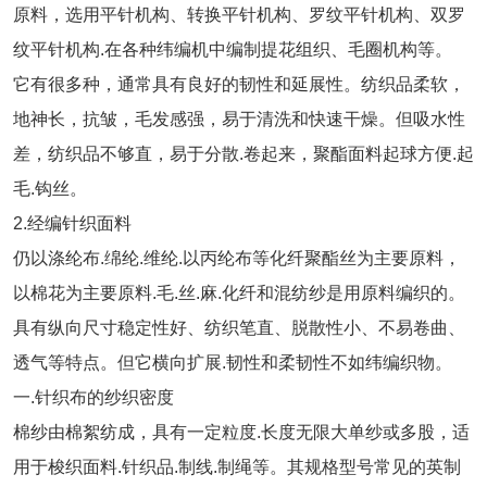
原料，选用平针机构、转换平针机构、罗纹平针机构、双罗
纹平针机构.在各种纬编机中编制提花组织、毛圈机构等。
它有很多种，通常具有良好的韧性和延展性。纺织品柔软，
地神长，抗皱，毛发感强，易于清洗和快速干燥。但吸水性
差，纺织品不够直，易于分散.卷起来，聚酯面料起球方便.起
毛.钩丝。
2.经编针织面料
仍以涤纶布.绵纶.维纶.以丙纶布等化纤聚酯丝为主要原料，
以棉花为主要原料.毛.丝.麻.化纤和混纺纱是用原料编织的。
具有纵向尺寸稳定性好、纺织笔直、脱散性小、不易卷曲、
透气等特点。但它横向扩展.韧性和柔韧性不如纬编织物。
一.针织布的纱织密度
棉纱由棉絮纺成，具有一定粒度.长度无限大单纱或多股，适
用于梭织面料.针织品.制线.制绳等。其规格型号常见的英制